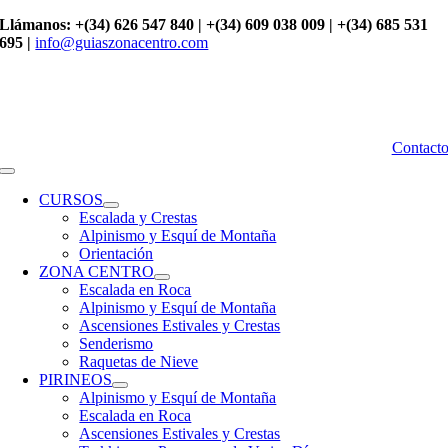
Saltar
Llámanos: +(34) 626 547 840 | +(34) 609 038 009 | +(34) 685 531
al
695 |
info@guiaszonacentro.com
contenido
Contact
Toggle
Navigation
CURSOS
Escalada y Crestas
Alpinismo y Esquí de Montaña
Orientación
ZONA CENTRO
Escalada en Roca
Alpinismo y Esquí de Montaña
Ascensiones Estivales y Crestas
Senderismo
Raquetas de Nieve
PIRINEOS
Alpinismo y Esquí de Montaña
Escalada en Roca
Ascensiones Estivales y Crestas