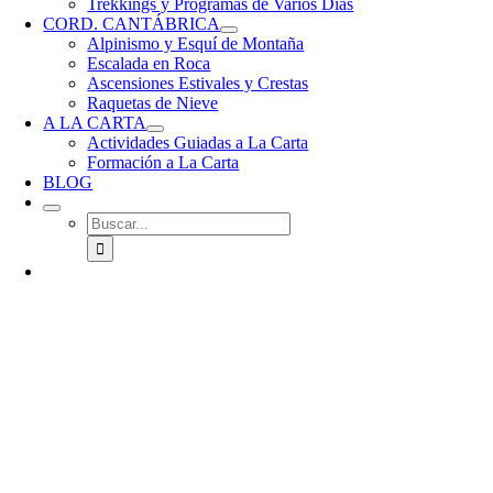
Trekkings y Programas de Varios Días
CORD. CANTÁBRICA
Alpinismo y Esquí de Montaña
Escalada en Roca
Ascensiones Estivales y Crestas
Raquetas de Nieve
A LA CARTA
Actividades Guiadas a La Carta
Formación a La Carta
BLOG
Buscar: