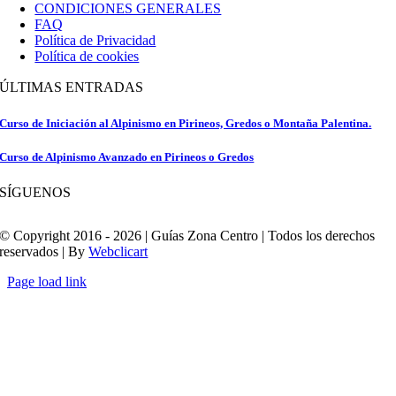
CONDICIONES GENERALES
FAQ
Política de Privacidad
Política de cookies
ÚLTIMAS ENTRADAS
Curso de Iniciación al Alpinismo en Pirineos, Gredos o Montaña Palentina.
Curso de Alpinismo Avanzado en Pirineos o Gredos
SÍGUENOS
© Copyright 2016 - 2026 | Guías Zona Centro | Todos los derechos
reservados | By
Webclicart
Page load link
Ir
a
Arriba