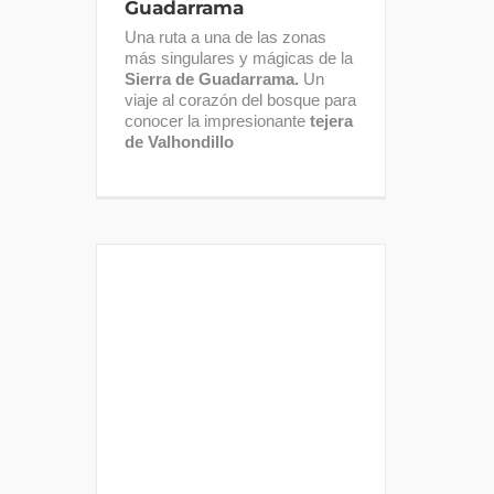
Guadarrama
Una ruta a una de las zonas
más singulares y mágicas de la
Sierra de Guadarrama.
Un
viaje al corazón del bosque para
conocer la impresionante
tejera
de Valhondillo
GUADARRAMA: Alpinismo
Sencillo en La Sierra