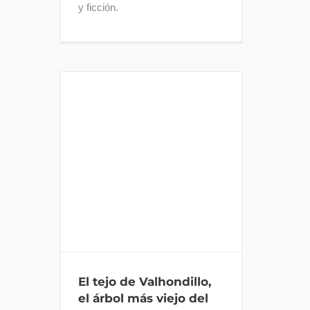
y ficción.
El tejo de Valhondillo, el
árbol más viejo del
Guadarrama
El tejo de Valhondillo,
el árbol más viejo del