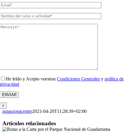
He leído y Acepto vuestras
Condiciones Generales
y
política de
privacidad
×
guiaszonacentro
2021-04-20T11:28:39+02:00
Facebook
X
Reddit
LinkedIn
WhatsApp
Tumblr
Pinterest
Vk
Correo
Artículos relacionados
electrónico