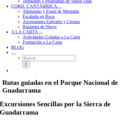
Trekkings y Programas de Varios Días
CORD. CANTÁBRICA
Alpinismo y Esquí de Montaña
Escalada en Roca
Ascensiones Estivales y Crestas
Raquetas de Nieve
A LA CARTA
Actividades Guiadas a La Carta
Formación a La Carta
BLOG
Buscar:
Rutas guiadas en el Parque Nacional de
Guadarrama
Excursiones Sencillas por la Sierra de
Guadarrama