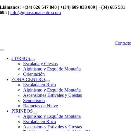
Saltar
Llámanos: +(34) 626 547 840 | +(34) 609 038 009 | +(34) 685 531
al
695 |
info@guiaszonacentro.com
contenido
Contact
Toggle
Navigation
CURSOS
Escalada y Crestas
Alpinismo y Esquí de Montaña
Orientación
ZONA CENTRO
Escalada en Roca
Alpinismo y Esquí de Montaña
Ascensiones Estivales y Crestas
Senderismo
Raquetas de Nieve
PIRINEOS
Alpinismo y Esquí de Montaña
Escalada en Roca
Ascensiones Estivales y Crestas