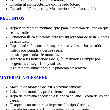
Circular al monte Abantos con hayedo (otoño)
Cascada del Purgatorio y Monasterio del Paular (otoño)
REQUISITOS:
Ropa y calzado de montaña apto para la estación del año en que
se desarrolle la ruta.
Condición física suficiente para resistir jornadas de hasta 7 horas
de actividad.
Capacidad suficiente para superar desniveles de hasta 1000
metros por jornada y destreza para
transitar por sendas de montaña.
Respeto a las indicaciones del guía, motivadas siempre por
exigencias de seguridad y sujetas a
las diferentes situaciones que pudieran presentarse.
MATERIAL NECESARIO:
Mochila de montaña de 20L aproximadamente.
Calzado de montaña, preferiblemente botas.
Ropa de montaña adecuada a la época del año. Teoría de las tres
capas.
Chaqueta con membrana impermeable tipo Goretex.
Comida tipo snack y 1,5 L de agua por participante.