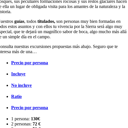
osques, sus peculiares formaciones rocosas y sus restos glaciares hacen
e ella un lugar de obligada visita para los amantes de la naturaleza y la
istoria.
uestros
guías
, todos
titulados,
son personas muy bien formadas en
odos estos asuntos y con ellos tu vivencia por la Sierra será algo muy
special, que te dejará un magnífico sabor de boca, algo mucho más allá
e un simple día en el campo.
onsulta nuestras excursiones propuestas más abajo. Seguro que te
nteresa más de una…
Precio por persona
Incluye
No incluye
Ratio
Precio por persona
1 persona:
130€
2 personas:
72 €