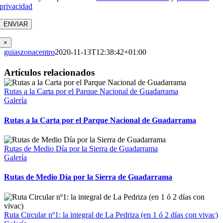
privacidad
×
guiaszonacentro
2020-11-13T12:38:42+01:00
Facebook
X
Reddit
LinkedIn
WhatsApp
Tumblr
Pinterest
Vk
Correo
Artículos relacionados
electrónico
Rutas a la Carta por el Parque Nacional de Guadarrama
Galería
Rutas a la Carta por el Parque Nacional de Guadarrama
Rutas de Medio Día por la Sierra de Guadarrama
Galería
Rutas de Medio Día por la Sierra de Guadarrama
Ruta Circular nº1: la integral de La Pedriza (en 1 ó 2 días con vivac)