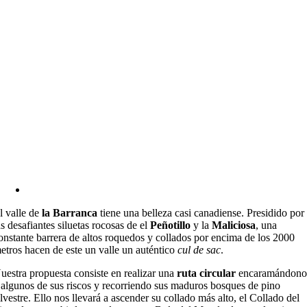
l valle de
la Barranca
tiene una belleza casi canadiense. Presidido por
as desafiantes siluetas rocosas de el
Peñotillo
y la
Maliciosa
, una
onstante barrera de altos roquedos y collados por encima de los 2000
etros hacen de este un valle un auténtico
cul de sac
.
uestra propuesta consiste en realizar una
ruta circular
encaramándono
 algunos de sus riscos y recorriendo sus maduros bosques de pino
ilvestre. Ello nos llevará a ascender su collado más alto, el Collado del