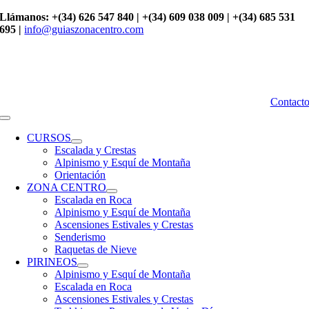
Saltar
Llámanos: +(34) 626 547 840 | +(34) 609 038 009 | +(34) 685 531
al
695 |
info@guiaszonacentro.com
contenido
Contact
Toggle
Navigation
CURSOS
Escalada y Crestas
Alpinismo y Esquí de Montaña
Orientación
ZONA CENTRO
Escalada en Roca
Alpinismo y Esquí de Montaña
Ascensiones Estivales y Crestas
Senderismo
Raquetas de Nieve
PIRINEOS
Alpinismo y Esquí de Montaña
Escalada en Roca
Ascensiones Estivales y Crestas