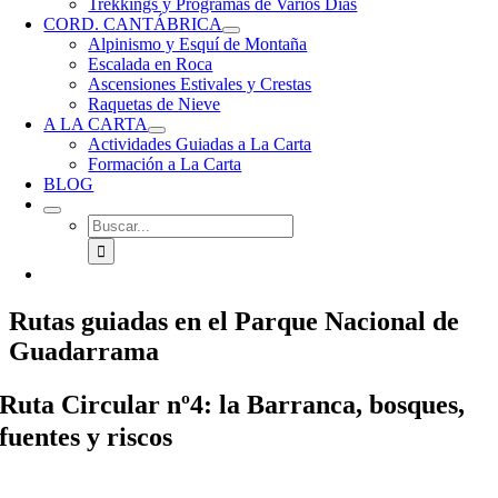
Trekkings y Programas de Varios Días
CORD. CANTÁBRICA
Alpinismo y Esquí de Montaña
Escalada en Roca
Ascensiones Estivales y Crestas
Raquetas de Nieve
A LA CARTA
Actividades Guiadas a La Carta
Formación a La Carta
BLOG
Buscar:
Rutas guiadas en el Parque Nacional de
Guadarrama
Ruta Circular nº4: la Barranca, bosques,
fuentes y riscos