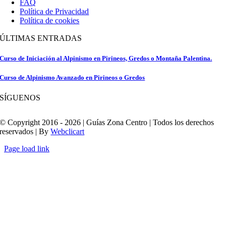
FAQ
Política de Privacidad
Política de cookies
ÚLTIMAS ENTRADAS
Curso de Iniciación al Alpinismo en Pirineos, Gredos o Montaña Palentina.
Curso de Alpinismo Avanzado en Pirineos o Gredos
SÍGUENOS
© Copyright 2016 - 2026 | Guías Zona Centro | Todos los derechos
reservados | By
Webclicart
Page load link
Ir
a
Arriba