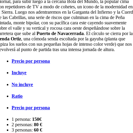
iornal, para subir luego a la cercana Bola del Mundo, la popular cima
on repetidores de TV a modo de cohetes, un icono de la modernidad en
a Sierra. Luego nos adentraremos en la Garganta del Infierno y la Cuer
e las Cabrillas, una serie de riscos que culminan en la cima de Peña
intada, monte bipolar, con su pacífica cara este cayendo suavemente
obre el valle y su vertical y rocosa cara oeste despeñándose sobre la
arretera que sube al
Puerto de Navacerrada
. El círculo se cierra por la
enda Ortiz
, una cómoda senda escoltada por la gayuba (planta que
apiza los suelos con sus pequeñas hojas de intenso color verde) que nos
evolverá al punto de partida tras una intensa jornada de altura.
Precio por persona
Incluye
No incluye
Ratio
Precio por persona
1 persona:
150€
2 personas:
80
€
3 personas:
60 €