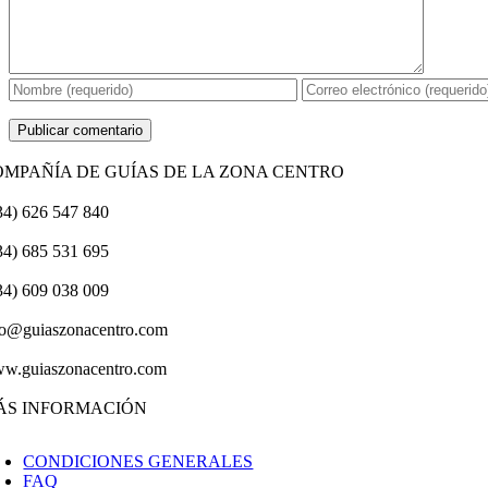
OMPAÑÍA DE GUÍAS DE LA ZONA CENTRO
34) 626 547 840
34) 685 531 695
34) 609 038 009
fo@guiaszonacentro.com
w.guiaszonacentro.com
ÁS INFORMACIÓN
CONDICIONES GENERALES
FAQ