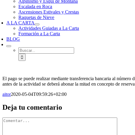
Alpinismo y Esquí de Montaña
Escalada en Roca
Ascensiones Estivales y Crestas
Raquetas de Nieve
A LA CARTA
Actividades Guiadas a La Carta
Formación a La Carta
BLOG
Buscar:
El pago se puede realizar mediante transferencia bancaria al número de
antes de la actividad se deberá abonar la mitad en concepto de reserva
aitor
2020-05-04T09:59:26+02:00
Facebook
X
Reddit
LinkedIn
WhatsApp
Tumblr
Pinterest
Vk
Correo
Deja tu comentario
electrónico
Comentario