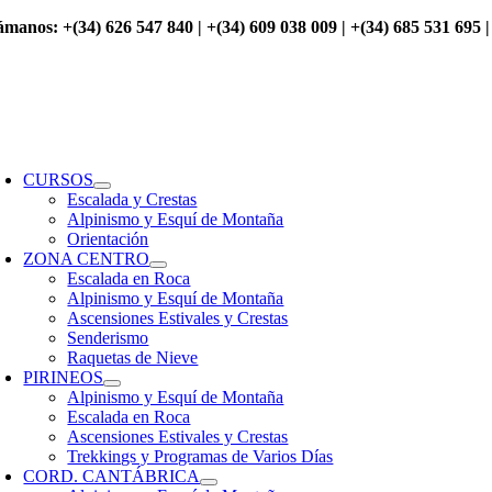
Saltar
ámanos: +(34) 626 547 840 | +(34) 609 038 009 | +(34) 685 531 695 |
al
contenido
oggle
avigation
CURSOS
Escalada y Crestas
Alpinismo y Esquí de Montaña
Orientación
ZONA CENTRO
Escalada en Roca
Alpinismo y Esquí de Montaña
Ascensiones Estivales y Crestas
Senderismo
Raquetas de Nieve
PIRINEOS
Alpinismo y Esquí de Montaña
Escalada en Roca
Ascensiones Estivales y Crestas
Trekkings y Programas de Varios Días
CORD. CANTÁBRICA