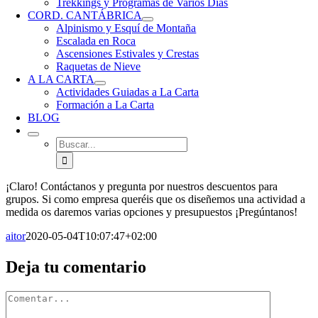
Trekkings y Programas de Varios Días
CORD. CANTÁBRICA
Alpinismo y Esquí de Montaña
Escalada en Roca
Ascensiones Estivales y Crestas
Raquetas de Nieve
A LA CARTA
Actividades Guiadas a La Carta
Formación a La Carta
BLOG
Buscar:
¡Claro! Contáctanos y pregunta por nuestros descuentos para
grupos. Si como empresa queréis que os diseñemos una actividad a
medida os daremos varias opciones y presupuestos ¡Pregúntanos!
aitor
2020-05-04T10:07:47+02:00
Facebook
X
Reddit
LinkedIn
WhatsApp
Tumblr
Pinterest
Vk
Correo
Deja tu comentario
electrónico
Comentario