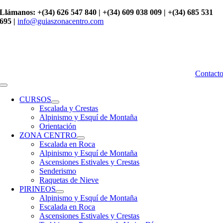
Saltar
Llámanos: +(34) 626 547 840 | +(34) 609 038 009 | +(34) 685 531
al
695 |
info@guiaszonacentro.com
contenido
Contact
Toggle
Navigation
CURSOS
Escalada y Crestas
Alpinismo y Esquí de Montaña
Orientación
ZONA CENTRO
Escalada en Roca
Alpinismo y Esquí de Montaña
Ascensiones Estivales y Crestas
Senderismo
Raquetas de Nieve
PIRINEOS
Alpinismo y Esquí de Montaña
Escalada en Roca
Ascensiones Estivales y Crestas