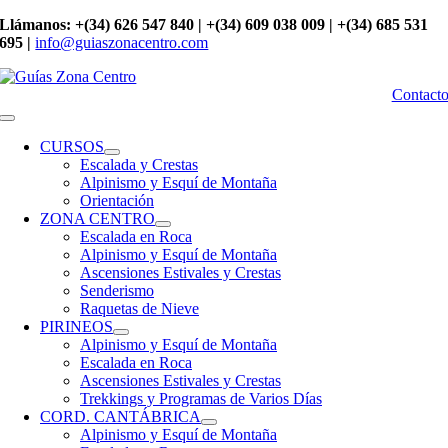
Saltar
Llámanos: +(34) 626 547 840 | +(34) 609 038 009 | +(34) 685 531
al
695 |
info@guiaszonacentro.com
contenido
Contact
Toggle
Navigation
CURSOS
Escalada y Crestas
Alpinismo y Esquí de Montaña
Orientación
ZONA CENTRO
Escalada en Roca
Alpinismo y Esquí de Montaña
Ascensiones Estivales y Crestas
Senderismo
Raquetas de Nieve
PIRINEOS
Alpinismo y Esquí de Montaña
Escalada en Roca
Ascensiones Estivales y Crestas
Trekkings y Programas de Varios Días
CORD. CANTÁBRICA
Alpinismo y Esquí de Montaña