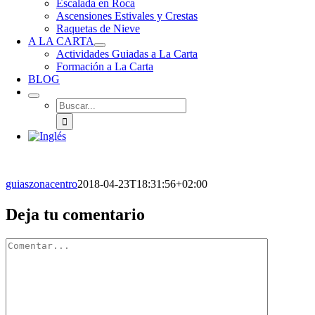
Escalada en Roca
Ascensiones Estivales y Crestas
Raquetas de Nieve
A LA CARTA
Actividades Guiadas a La Carta
Formación a La Carta
BLOG
Buscar:
guiaszonacentro
2018-04-23T18:31:56+02:00
Facebook
X
Reddit
LinkedIn
WhatsApp
Tumblr
Pinterest
Vk
Correo
Deja tu comentario
electrónico
Comentario