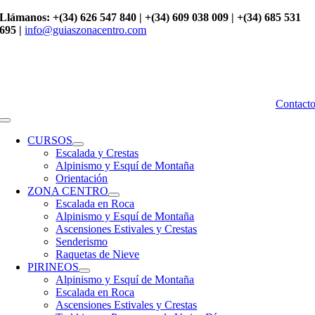
Saltar
Llámanos: +(34) 626 547 840 | +(34) 609 038 009 | +(34) 685 531
al
695 |
info@guiaszonacentro.com
contenido
Contact
Toggle
Navigation
CURSOS
Escalada y Crestas
Alpinismo y Esquí de Montaña
Orientación
ZONA CENTRO
Escalada en Roca
Alpinismo y Esquí de Montaña
Ascensiones Estivales y Crestas
Senderismo
Raquetas de Nieve
PIRINEOS
Alpinismo y Esquí de Montaña
Escalada en Roca
Ascensiones Estivales y Crestas