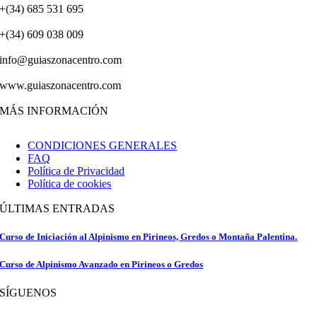
+(34) 685 531 695
+(34) 609 038 009
info@guiaszonacentro.com
www.guiaszonacentro.com
MÁS INFORMACIÓN
CONDICIONES GENERALES
FAQ
Política de Privacidad
Política de cookies
ÚLTIMAS ENTRADAS
Curso de Iniciación al Alpinismo en Pirineos, Gredos o Montaña Palentina.
Curso de Alpinismo Avanzado en Pirineos o Gredos
SÍGUENOS