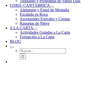
Trekkings y Programas de Varios Días
CORD. CANTÁBRICA
Alpinismo y Esquí de Montaña
Escalada en Roca
Ascensiones Estivales y Crestas
Raquetas de Nieve
A LA CARTA
Actividades Guiadas a La Carta
Formación a La Carta
BLOG
Buscar: