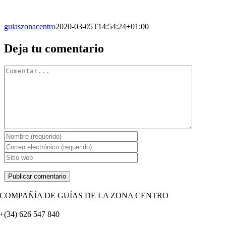
guiaszonacentro
2020-03-05T14:54:24+01:00
Facebook
X
Reddit
LinkedIn
WhatsApp
Tumblr
Pinterest
Vk
Correo
Deja tu comentario
electrónico
Comentario
COMPAÑÍA DE GUÍAS DE LA ZONA CENTRO
+(34) 626 547 840