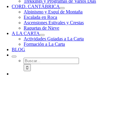
Trekkings y Programas de Varios Días
CORD. CANTÁBRICA
Alpinismo y Esquí de Montaña
Escalada en Roca
Ascensiones Estivales y Crestas
Raquetas de Nieve
A LA CARTA
Actividades Guiadas a La Carta
Formación a La Carta
BLOG
Buscar: