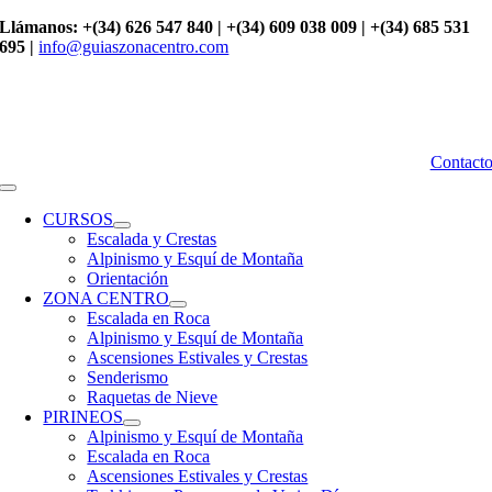
Saltar
Llámanos: +(34) 626 547 840 | +(34) 609 038 009 | +(34) 685 531
al
695 |
info@guiaszonacentro.com
contenido
Contact
Toggle
Navigation
CURSOS
Escalada y Crestas
Alpinismo y Esquí de Montaña
Orientación
ZONA CENTRO
Escalada en Roca
Alpinismo y Esquí de Montaña
Ascensiones Estivales y Crestas
Senderismo
Raquetas de Nieve
PIRINEOS
Alpinismo y Esquí de Montaña
Escalada en Roca
Ascensiones Estivales y Crestas