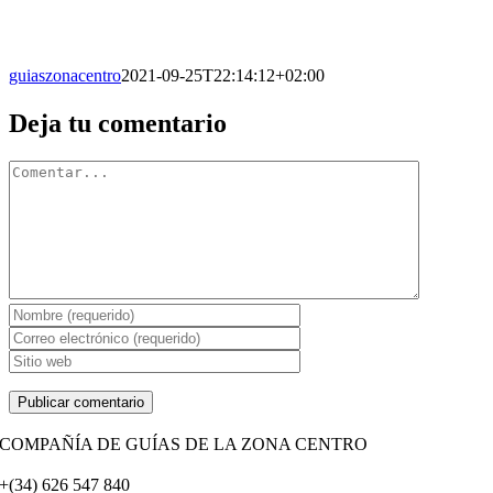
guiaszonacentro
2021-09-25T22:14:12+02:00
Facebook
X
Reddit
LinkedIn
WhatsApp
Tumblr
Pinterest
Vk
Correo
Deja tu comentario
electrónico
Comentario
COMPAÑÍA DE GUÍAS DE LA ZONA CENTRO
+(34) 626 547 840