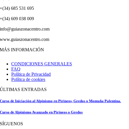
+(34) 685 531 695
+(34) 609 038 009
info@guiaszonacentro.com
www.guiaszonacentro.com
MÁS INFORMACIÓN
CONDICIONES GENERALES
FAQ
Política de Privacidad
Política de cookies
ÚLTIMAS ENTRADAS
Curso de Iniciación al Alpinismo en Pirineos, Gredos o Montaña Palentina.
Curso de Alpinismo Avanzado en Pirineos o Gredos
SÍGUENOS