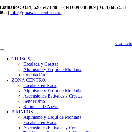
Saltar
Llámanos: +(34) 626 547 840 | +(34) 609 038 009 | +(34) 685 531
al
695 |
info@guiaszonacentro.com
contenido
Contact
Toggle
Navigation
CURSOS
Escalada y Crestas
Alpinismo y Esquí de Montaña
Orientación
ZONA CENTRO
Escalada en Roca
Alpinismo y Esquí de Montaña
Ascensiones Estivales y Crestas
Senderismo
Raquetas de Nieve
PIRINEOS
Alpinismo y Esquí de Montaña
Escalada en Roca
Ascensiones Estivales y Crestas