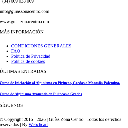
+(34) 609 038 009
info@guiaszonacentro.com
www.guiaszonacentro.com
MÁS INFORMACIÓN
CONDICIONES GENERALES
FAQ
Política de Privacidad
Política de cookies
ÚLTIMAS ENTRADAS
Curso de Iniciación al Alpinismo en Pirineos, Gredos o Montaña Palentina.
Curso de Alpinismo Avanzado en Pirineos o Gredos
SÍGUENOS
© Copyright 2016 - 2026 | Guías Zona Centro | Todos los derechos
reservados | By
Webclicart