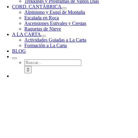
Trekkings y Programas de Varios Días
CORD. CANTÁBRICA
Alpinismo y Esquí de Montaña
Escalada en Roca
Ascensiones Estivales y Crestas
Raquetas de Nieve
A LA CARTA
Actividades Guiadas a La Carta
Formación a La Carta
BLOG
Buscar: