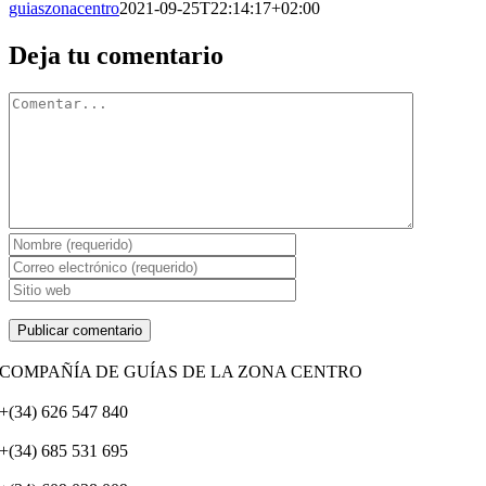
guiaszonacentro
2021-09-25T22:14:17+02:00
Facebook
X
Reddit
LinkedIn
WhatsApp
Tumblr
Pinterest
Vk
Correo
Deja tu comentario
electrónico
Comentario
COMPAÑÍA DE GUÍAS DE LA ZONA CENTRO
+(34) 626 547 840
+(34) 685 531 695