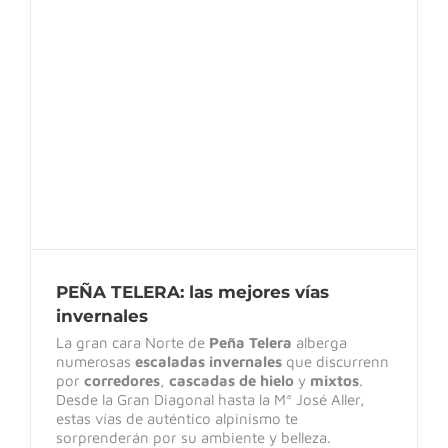
PEÑA TELERA: las mejores vías invernales
PEÑA TELERA: las mejores vías
invernales
La gran cara Norte de
Peña Telera
alberga
numerosas
escaladas invernales
que discurrenn
por
corredores
,
cascadas de hielo
y
mixtos
.
Desde la Gran Diagonal hasta la Mª José Aller,
estas vías de auténtico alpinismo te
sorprenderán por su ambiente y belleza.