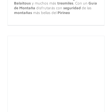
Balaitous
y muchos más
tresmiles
. Con un
Guía
de Montaña
disfrutarás con
seguridad
de las
montañas
más bellas del
Pirineo
ASPE: Arista de los Murciélagos