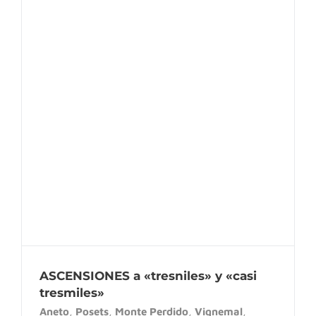
ASCENSIONES a «tresniles» y «casi
tresmiles»
ASCENSIONES a «tresniles» y «casi
tresmiles»
Aneto
,
Posets
,
Monte Perdido
,
Vignemal
,