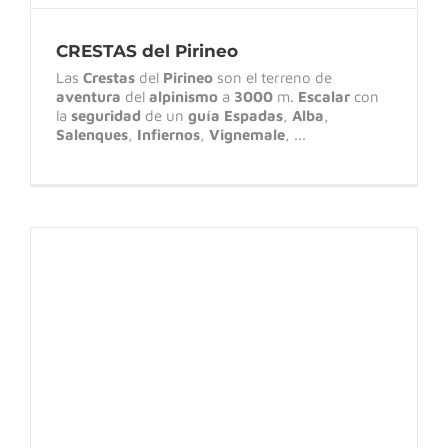
CRESTAS del Pirineo
Las
Crestas
del
Pirineo
son el terreno de
aventura
del
alpinismo
a
3000
m.
Escalar
con
la
seguridad
de un
guía
Espadas
,
Alba
,
Salenques
,
Infiernos
,
Vignemale
, ...
Curso de Escalada en Vías de Varios