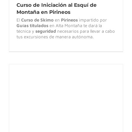
Curso de Iniciación al Esquí de
Montaña en Pirineos
El
Curso de Skimo
en
Pirineos
impartido por
Guías titulados
en Alta Montaña te dará la
técnica y
seguridad
necesarios para llevar a cabo
tus excursiones de manera autónoma.
VALLE DE TENA: fin de semana de
Alpinismo a la Carta