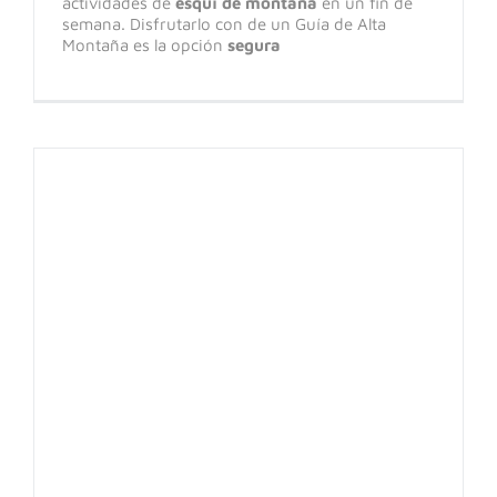
actividades de
esquí de montaña
en un fin de
semana. Disfrutarlo con de un Guía de Alta
Montaña es la opción
segura
Corredores y Caras Norte del Pirineo