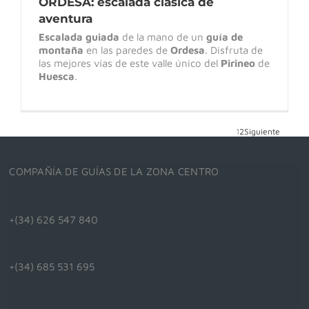
ORDESA: escalada clásica de
aventura
Escalada guiada
de la mano de un
guía de
montaña
en las paredes de
Ordesa
. Disfruta de
las mejores vías de este valle único del
Pirineo
de
Huesca
.
1
2
Siguiente
COMPAÑÍA DE GUÍAS DE LA ZONA CENTRO
+(34) 626 547 840
+(34) 685 531 695