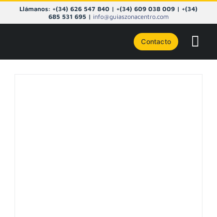
Saltar
Llámanos: +(34) 626 547 840 | +(34) 609 038 009 | +(34)
al
685 531 695 |
info@guiaszonacentro.com
contenido
Contacto
Tog
Navi
CURSO
ZONA C
PIRINE
CORD. 
A LA C
Curso de Iniciación al Alpinismo en
Pirineos, Gredos o Montaña Palentina.
BLOG