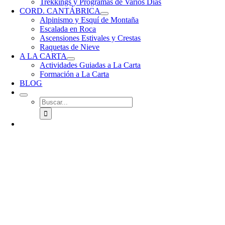
Trekkings y Programas de Varios Días
CORD. CANTÁBRICA
Alpinismo y Esquí de Montaña
Escalada en Roca
Ascensiones Estivales y Crestas
Raquetas de Nieve
A LA CARTA
Actividades Guiadas a La Carta
Formación a La Carta
BLOG
Buscar: