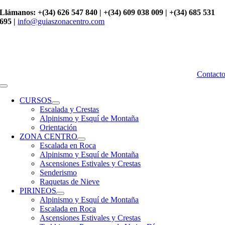
Saltar
Llámanos: +(34) 626 547 840 | +(34) 609 038 009 | +(34) 685 531
al
695 |
info@guiaszonacentro.com
contenido
Contact
Toggle
Navigation
CURSOS
Escalada y Crestas
Alpinismo y Esquí de Montaña
Orientación
ZONA CENTRO
Escalada en Roca
Alpinismo y Esquí de Montaña
Ascensiones Estivales y Crestas
Senderismo
Raquetas de Nieve
PIRINEOS
Alpinismo y Esquí de Montaña
Escalada en Roca
Ascensiones Estivales y Crestas