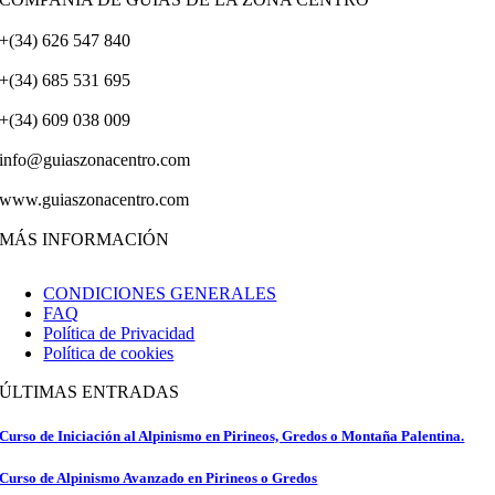
+(34) 626 547 840
+(34) 685 531 695
+(34) 609 038 009
info@guiaszonacentro.com
www.guiaszonacentro.com
MÁS INFORMACIÓN
CONDICIONES GENERALES
FAQ
Política de Privacidad
Política de cookies
ÚLTIMAS ENTRADAS
Curso de Iniciación al Alpinismo en Pirineos, Gredos o Montaña Palentina.
Curso de Alpinismo Avanzado en Pirineos o Gredos