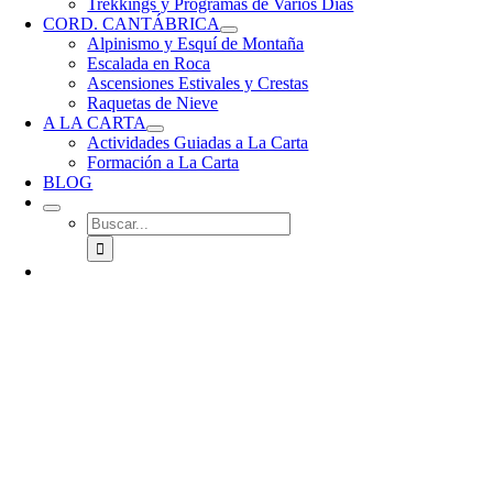
Trekkings y Programas de Varios Días
CORD. CANTÁBRICA
Alpinismo y Esquí de Montaña
Escalada en Roca
Ascensiones Estivales y Crestas
Raquetas de Nieve
A LA CARTA
Actividades Guiadas a La Carta
Formación a La Carta
BLOG
Buscar: