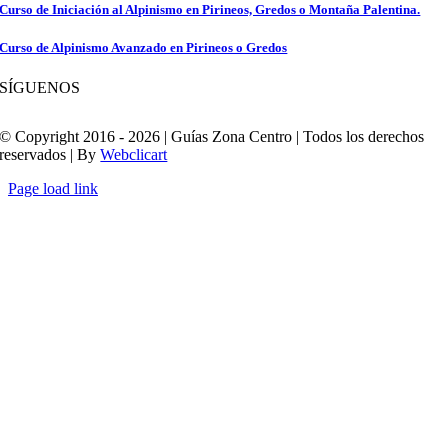
Curso de Iniciación al Alpinismo en Pirineos, Gredos o Montaña Palentina.
Curso de Alpinismo Avanzado en Pirineos o Gredos
SÍGUENOS
© Copyright 2016 - 2026 | Guías Zona Centro | Todos los derechos
reservados | By
Webclicart
Page load link
Ir
a
Arriba