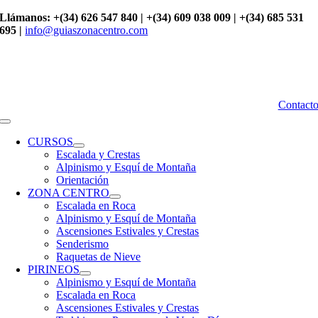
Saltar
Llámanos: +(34) 626 547 840 | +(34) 609 038 009 | +(34) 685 531
al
695 |
info@guiaszonacentro.com
contenido
Contact
Toggle
Navigation
CURSOS
Escalada y Crestas
Alpinismo y Esquí de Montaña
Orientación
ZONA CENTRO
Escalada en Roca
Alpinismo y Esquí de Montaña
Ascensiones Estivales y Crestas
Senderismo
Raquetas de Nieve
PIRINEOS
Alpinismo y Esquí de Montaña
Escalada en Roca
Ascensiones Estivales y Crestas