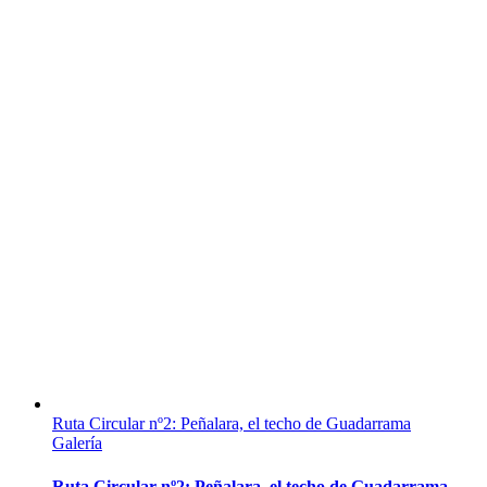
Ruta Circular nº2: Peñalara, el techo de Guadarrama
Galería
Ruta Circular nº2: Peñalara, el techo de Guadarrama