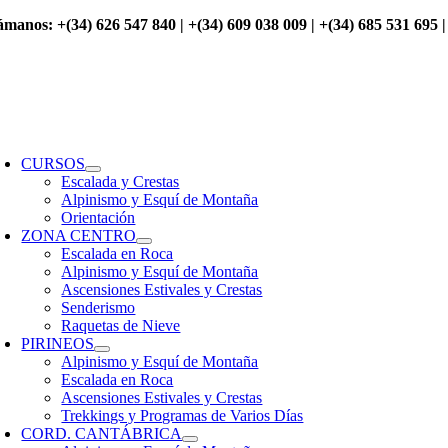
Saltar
ámanos: +(34) 626 547 840 | +(34) 609 038 009 | +(34) 685 531 695 |
al
contenido
oggle
avigation
CURSOS
Escalada y Crestas
Alpinismo y Esquí de Montaña
Orientación
ZONA CENTRO
Escalada en Roca
Alpinismo y Esquí de Montaña
Ascensiones Estivales y Crestas
Senderismo
Raquetas de Nieve
PIRINEOS
Alpinismo y Esquí de Montaña
Escalada en Roca
Ascensiones Estivales y Crestas
Trekkings y Programas de Varios Días
CORD. CANTÁBRICA