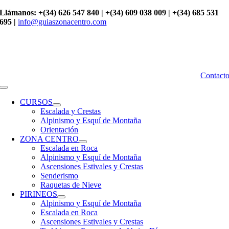
Saltar
Llámanos: +(34) 626 547 840 | +(34) 609 038 009 | +(34) 685 531
al
695 |
info@guiaszonacentro.com
contenido
Contact
Toggle
Navigation
CURSOS
Escalada y Crestas
Alpinismo y Esquí de Montaña
Orientación
ZONA CENTRO
Escalada en Roca
Alpinismo y Esquí de Montaña
Ascensiones Estivales y Crestas
Senderismo
Raquetas de Nieve
PIRINEOS
Alpinismo y Esquí de Montaña
Escalada en Roca
Ascensiones Estivales y Crestas