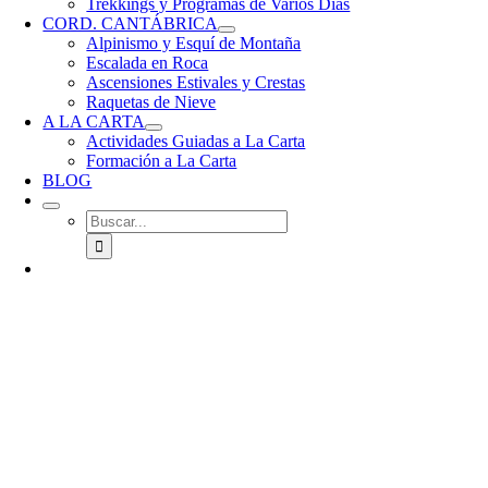
Trekkings y Programas de Varios Días
CORD. CANTÁBRICA
Alpinismo y Esquí de Montaña
Escalada en Roca
Ascensiones Estivales y Crestas
Raquetas de Nieve
A LA CARTA
Actividades Guiadas a La Carta
Formación a La Carta
BLOG
Buscar: