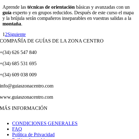
Aprende las
técnicas de orientación
básicas y avanzadas con un
guía
experto y en grupos reducidos. Después de este curso el mapa
y la brújula serán compañeros inseparables en vuestras salidas a la
montaña
.
1
2
Siguiente
COMPAÑÍA DE GUÍAS DE LA ZONA CENTRO
+(34) 626 547 840
+(34) 685 531 695
+(34) 609 038 009
info@guiaszonacentro.com
www.guiaszonacentro.com
MÁS INFORMACIÓN
CONDICIONES GENERALES
FAQ
Política de Privacidad