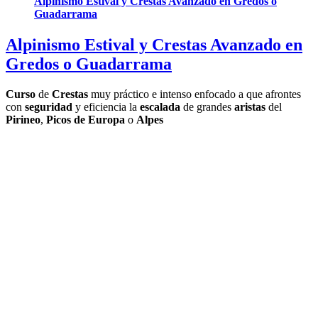
Alpinismo Estival y Crestas Avanzado en Gredos o
Guadarrama
Alpinismo Estival y Crestas Avanzado en
Gredos o Guadarrama
Curso
de
Crestas
muy práctico e intenso enfocado a que afrontes
con
seguridad
y eficiencia la
escalada
de grandes
aristas
del
Pirineo
,
Picos de Europa
o
Alpes