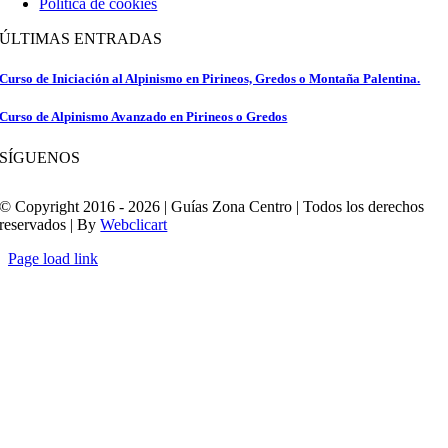
Política de cookies
ÚLTIMAS ENTRADAS
Curso de Iniciación al Alpinismo en Pirineos, Gredos o Montaña Palentina.
Curso de Alpinismo Avanzado en Pirineos o Gredos
SÍGUENOS
© Copyright 2016 - 2026 | Guías Zona Centro | Todos los derechos
reservados | By
Webclicart
Page load link
Ir
a
Arriba