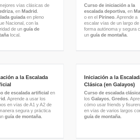
mejores vías clásicas de
Curso de iniciación a la
edriza
, en
Madrid
.
escalada deportiva
, en
Ma
lada guiada
en pleno
o en el
Pirineo
. Aprende a
ue Nacional, con la
escalar vías de un largo de
ridad de un
guía de
forma autónoma y segura 
taña
local.
un
guía de montaña
.
niciación a la Escalada
Iniciación a la Escala
Artificial
Clásica (en Galayos)
iación a la Escalada
Iniciación a la Escalad
ficial
Clásica (en Galayos)
o de escalada artificial
en
Curso de escalada clásic
id
. Aprende a usar los
los
Galayos
,
Gredos
. Apr
bos en vías de A1 y A2 de
cómo usar friends y fisurer
manera segura y práctica
en vías de varios largos co
un
guía de montaña
.
guía de montaña
.