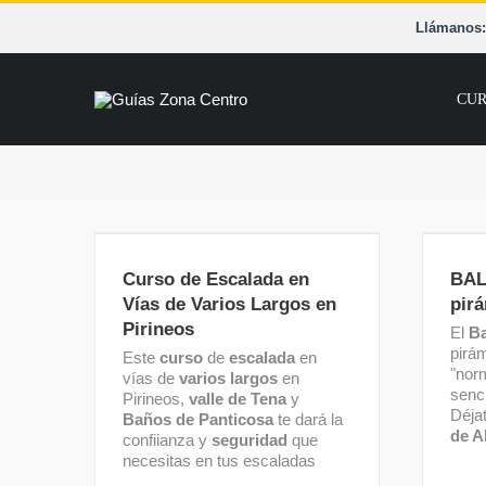
Saltar
Llámanos: 
al
contenido
CUR
Curso de Escalada en Vías de
BALA
Varios Largos en Pirineos
Curso de Escalada en
BAL
Vías de Varios Largos en
pirá
Pirineos
El
Ba
pirá
Este
curso
de
escalada
en
"nor
vías de
varios largos
en
senc
Pirineos,
valle de Tena
y
Déja
Baños de Panticosa
te dará la
de A
confiianza y
seguridad
que
necesitas en tus escaladas