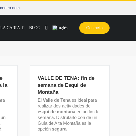
centro.com
 LA CARTA
BLOG
Contacto
de
VALLE DE TENA: fin de
la
semana de Esquí de Montaña
e
VALLE DE TENA: fin de
 la
semana de Esquí de
Montaña
ara
El
Valle de Tena
es ideal para
realizar dos actividades de
esquí de montaña
en un fin de
 un
semana. Disfrutarlo con de un
a
Guía de Alta Montaña es la
d
opción
segura