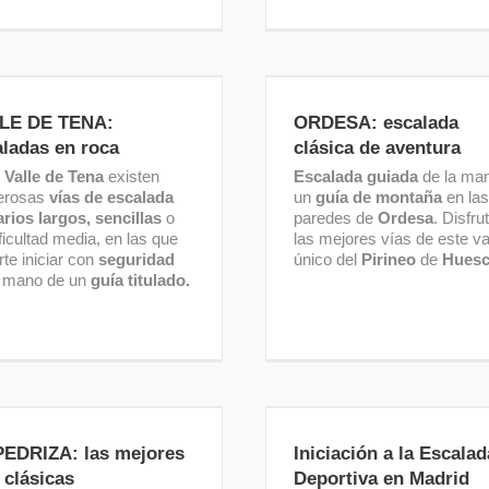
LE DE TENA: escaladas
ORDESA: escalada clásic
en roca
aventura
LE DE TENA:
ORDESA: escalada
aladas en roca
clásica de aventura
l
Valle de Tena
existen
Escalada guiada
de la ma
erosas
vías de escalada
un
guía de montaña
en las
arios largos,
sencillas
o
paredes de
Ordesa
. Disfru
ficultad media, en las que
las mejores vías de este va
te iniciar con
seguridad
único del
Pirineo
de
Hues
a mano de un
guía titulado.
EDRIZA: las mejores vías
Iniciación a la Escala
clásicas
Deportiva en Madrid
PEDRIZA: las mejores
Iniciación a la Escalad
 clásicas
Deportiva en Madrid