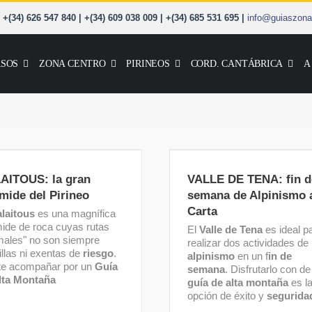
+(34) 626 547 840 | +(34) 609 038 009 | +(34) 685 531 695 |
info@guiaszona
SOS
ZONA CENTRO
PIRINEOS
CORD. CANTÁBRICA
A
VALLE DE TENA: fin 
ITOUS: la gran pirámide
semana de Alpinismo a 
del Pirineo
AITOUS: la gran
VALLE DE TENA: fin d
Carta
mide del Pirineo
semana de Alpinismo a
Carta
laitous
es una magnífica
mide de roca cuyas rutas
El
Valle de Tena
es ideal p
males" no son siempre
realizar dos actividades de
illas ni exentas de
riesgo
.
alpinismo
en un f
in de
te acompañar por un
Guía
semana
. Disfrutarlo con de
lta Montaña
guía de alta montaña
es l
opción de éxito y
segurida