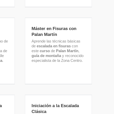
a de
Máster en Fisuras con Palan
Martín
Máster en Fisuras con
Palan Martín
no de
Aprende las técnicas básicas
de
escalada en fisuras
con
ta de
este
curso
de
Palan Martín
,
lle
guía de montaña
y reconocido
ca
.
especialista de la Zona Centro.
da
Iniciación a la Escalada
Clásica
a
Iniciación a la Escalada
Clásica