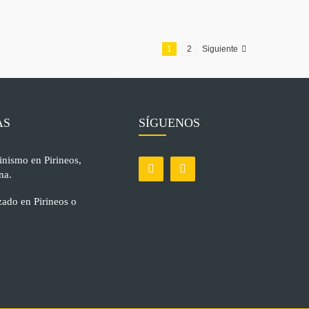
1
2
Siguiente
AS
SÍGUENOS
inismo en Pirineos,
na.
ado en Pirineos o