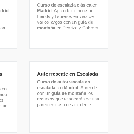
Curso de escalada clásica
en
drid
Madrid
. Aprende cómo usar
friends y fisureros en vías de
varios largos con un
guía de
con
montaña
en Pedriza y Cabrera.
da
Autorrescate en Escalada
a
Autorrescate en Escalada
Curso de autorrescate en
escalada
, en
Madrid
. Aprende
a
en
con un
guía de montaña
los
ende
recursos que te sacarán de una
os
pared en caso de accidente.
n un