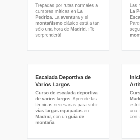
Trepadas por rutas normales a
Las 
cumbres míticas en
La
La P
Pedriza.
La
aventura
y el
Esca
montañismo
clásico está a tan
Parq
sólo una hora de
Madrid
. ¡Te
segu
sorprenderá!
mon
Escalada Deportiva de Varios
I
Largos
Escalada Deportiva de
Inic
Varios Largos
Arti
Curso de escalada deportiva
Curs
de varios largos
. Aprende las
Madr
técnicas necesarias para subir
estri
vías largas equipadas
en
una 
Madrid
, con un
guía de
con 
montaña
.