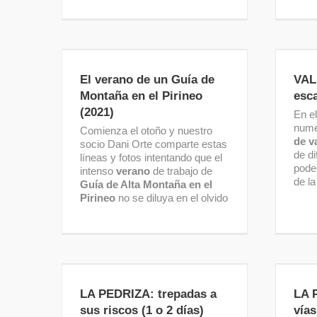
El verano de un Guía de
VAL
Montaña en el Pirineo (2021)
El verano de un Guía de
VAL
Montaña en el Pirineo
esc
(2021)
En e
num
Comienza el otoño y nuestro
de v
socio Dani Orte comparte estas
de di
líneas y fotos intentando que el
poder
intenso
verano
de trabajo de
de l
Guía de Alta Montaña en el
Pirineo
no se diluya en el olvido
LA PEDRIZA: trepadas a sus
LA P
riscos (1 o 2 días)
LA PEDRIZA: trepadas a
LA 
sus riscos (1 o 2 días)
vías